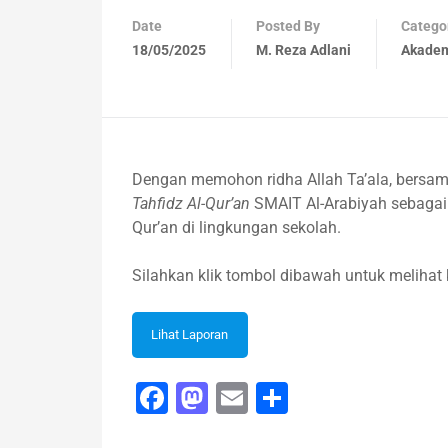
Date
Posted By
Catego
18/05/2025
M. Reza Adlani
Akade
Dengan memohon ridha Allah Ta’ala, bersam
Tahfidz Al-Qur’an
SMAIT Al-Arabiyah sebagai
Qur’an di lingkungan sekolah.
Silahkan klik tombol dibawah untuk melihat
Lihat Laporan
Facebook
Mastodon
Email
Share