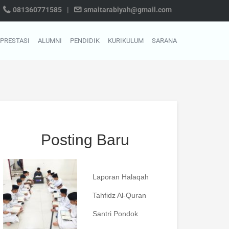
081360771585
|
smaitarabiyah@gmail.com
PRESTASI
ALUMNI
PENDIDIK
KURIKULUM
SARANA
Posting Baru
Laporan Halaqah
Tahfidz Al-Quran
Santri Pondok