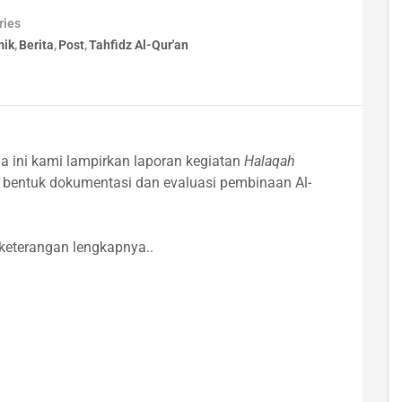
ries
mik
Berita
Post
Tahfidz Al-Qur'an
a ini kami lampirkan laporan kegiatan
Halaqah
 bentuk dokumentasi dan evaluasi pembinaan Al-
 keterangan lengkapnya..