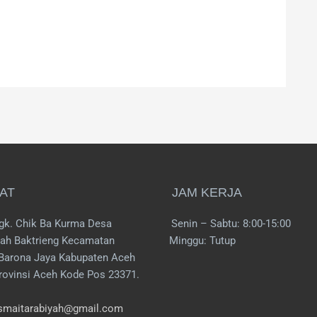
AT
JAM KERJA
gk. Chik Ba Kurma Desa
Senin – Sabtu: 8:00-15:00
ah Baktrieng Kecamatan
Minggu: Tutup
Barona Jaya Kabupaten Aceh
rovinsi Aceh Kode Pos 23371.
smaitarabiyah@gmail.com