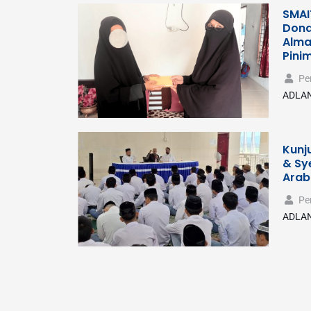
SMAI
Dona
Alma
Pini
Pe
ADLAN
Kunj
& Sye
Arab
Pe
ADLAN