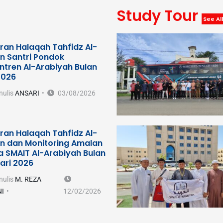
Study Tour
See All
ran Halaqah Tahfidz Al-
n Santri Pondok
ntren Al-Arabiyah Bulan
2026
nulis
ANSARI
03/08/2026
ran Halaqah Tahfidz Al-
n dan Monitoring Amalan
a SMAIT Al-Arabiyah Bulan
ari 2026
nulis
M. REZA
I
12/02/2026