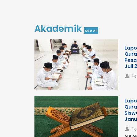
Akademik
See All
Lapo
Qura
Pesa
Juli 
Pe
Lapo
Qura
Sisw
Janu
Pe
ADLAN