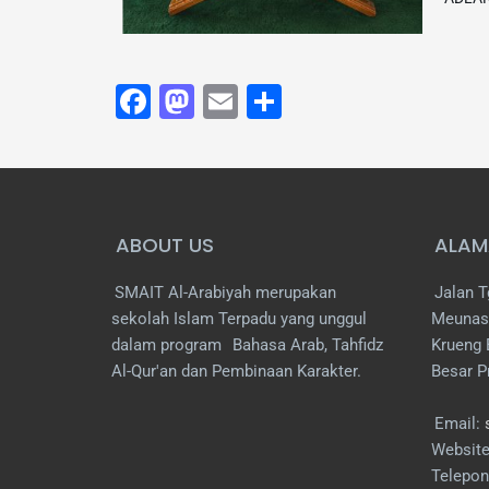
Facebook
Mastodon
Email
Share
ABOUT US
ALAM
SMAIT Al-Arabiyah merupakan
Jalan T
sekolah Islam Terpadu yang unggul
Meunas
dalam program
Bahasa Arab, Tahfidz
Krueng 
Al-Qur'an dan Pembinaan Karakter.
Besar P
Email:
Websit
Telepon