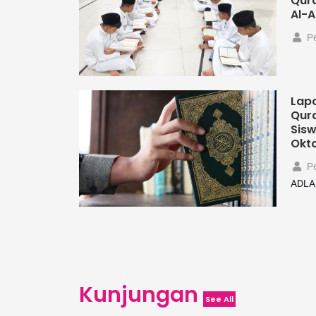
Qura
Al-A
P
Lapo
Qur
Sisw
Okt
P
ADLA
Kunjungan
See All