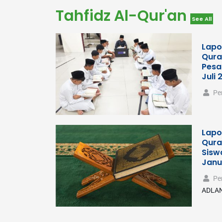
Tahfidz Al-Qur'an
See All
Lapo
Qura
Pesa
Juli 
Pe
Lapo
Qura
Sisw
Janu
Pe
ADLAN