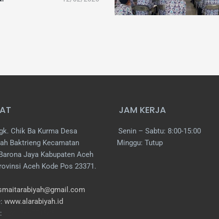
AT
JAM KERJA
gk. Chik Ba Kurma Desa
Senin – Sabtu: 8:00-15:00
ah Baktrieng Kecamatan
Minggu: Tutup
Barona Jaya Kabupaten Aceh
rovinsi Aceh Kode Pos 23371.
smaitarabiyah@gmail.com
e:
www.alarabiyah.id
:
6281360771585