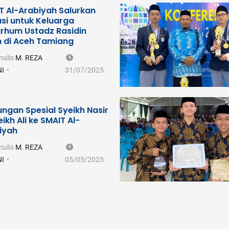
T Al-Arabiyah Salurkan
si untuk Keluarga
rhum Ustadz Rasidin
m di Aceh Tamiang
nulis
M. REZA
I
31/07/2025
ungan Spesial Syeikh Nasir
ikh Ali ke SMAIT Al-
iyah
nulis
M. REZA
I
05/05/2025