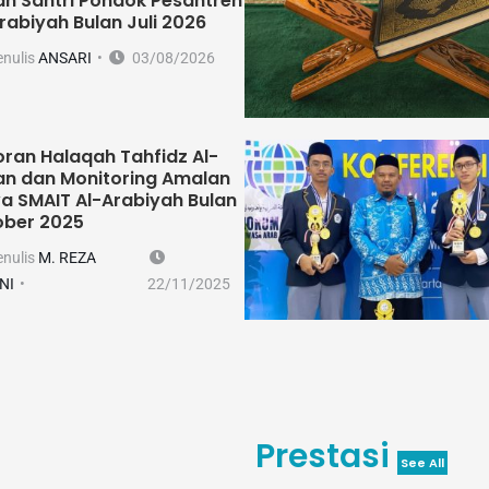
n Santri Pondok Pesantren
rabiyah Bulan Juli 2026
enulis
ANSARI
03/08/2026
ran Halaqah Tahfidz Al-
an dan Monitoring Amalan
a SMAIT Al-Arabiyah Bulan
ober 2025
enulis
M. REZA
NI
22/11/2025
Prestasi
See All