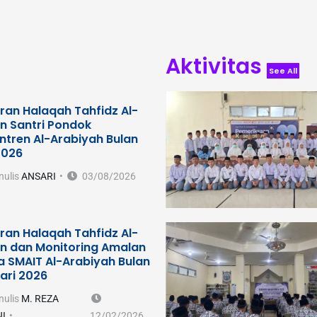
Aktivitas
See All
ran Halaqah Tahfidz Al-
n Santri Pondok
ntren Al-Arabiyah Bulan
2026
nulis
ANSARI
03/08/2026
ran Halaqah Tahfidz Al-
n dan Monitoring Amalan
a SMAIT Al-Arabiyah Bulan
ari 2026
nulis
M. REZA
I
12/02/2026