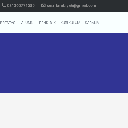
081360771585
|
smaitarabiyah@gmail.com
PRESTASI
ALUMNI
PENDIDIK
KURIKULUM
SARANA