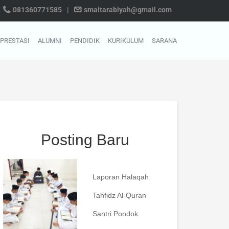
081360771585
|
smaitarabiyah@gmail.com
PRESTASI
ALUMNI
PENDIDIK
KURIKULUM
SARANA
Posting Baru
Laporan Halaqah
Tahfidz Al-Quran
Santri Pondok