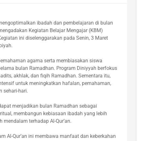
mengoptimalkan ibadah dan pembelajaran di bulan
mengadakan Kegiatan Belajar Mengajar (KBM)
giatan ini diselenggarakan pada Senin, 3 Maret
biyah.
m pemahaman agama serta membiasakan siswa
f selama bulan Ramadhan. Program Diniyyah berfokus
 hadits, akhlak, dan fiqih Ramadhan. Sementara itu,
tensif untuk meningkatkan hafalan, pemahaman,
 sehari-hari.
a dapat menjadikan bulan Ramadhan sebagai
ritual, membangun kebiasaan ibadah yang lebih
ih mendalam terhadap Al-Qur’an.
m Al-Qur’an ini membawa manfaat dan keberkahan