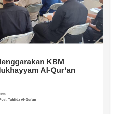
elenggarakan KBM
Mukhayyam Al-Qur’an
ries
Post
Tahfidz Al-Qur'an