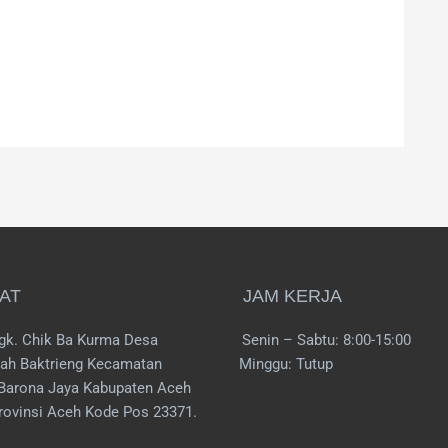
AT
JAM KERJA
gk. Chik Ba Kurma Desa
Senin – Sabtu: 8:00-15:00
ah Baktrieng Kecamatan
Minggu: Tutup
Barona Jaya Kabupaten Aceh
rovinsi Aceh Kode Pos 23371.