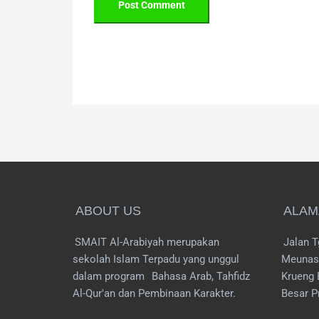
ABOUT US
ALAM
SMAIT Al-Arabiyah merupakan
Jalan T
sekolah Islam Terpadu yang unggul
Meunas
dalam program
Bahasa Arab, Tahfidz
Krueng 
Al-Qur'an dan Pembinaan Karakter.
Besar P