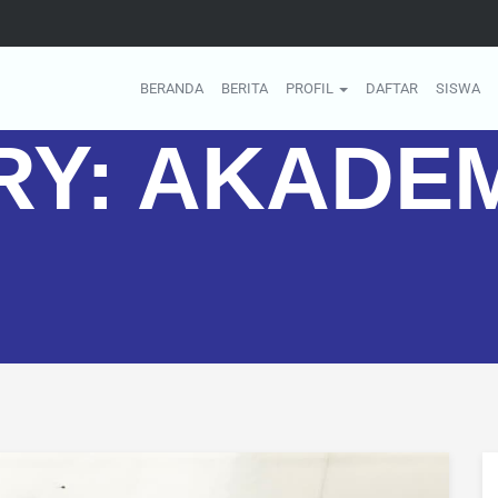
BERANDA
BERITA
PROFIL
DAFTAR
SISWA
RY:
AKADEM