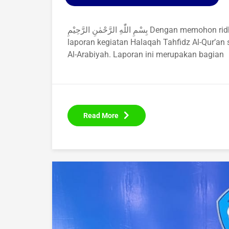
بِسْمِ اللّٰهِ الرَّحْمٰنِ الرَّحِيْمِ Dengan memohon ridha dan pertolongan Allah Ta'ala, kami sampaikan
laporan kegiatan Halaqah Tahfidz Al-Qur’an
Al-Arabiyah. Laporan ini merupakan bagian
Read More