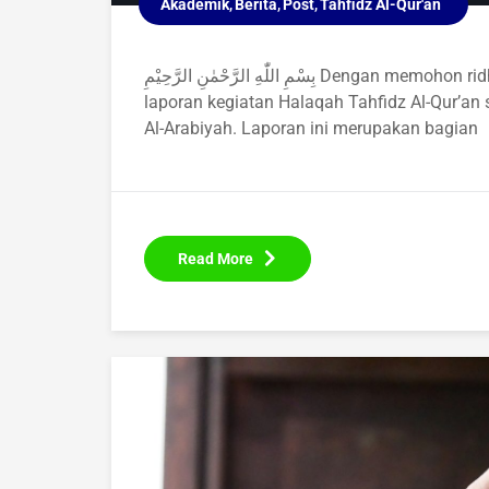
Akademik
Berita
Post
Tahfidz Al-Qur'an
بِسْمِ اللّٰهِ الرَّحْمٰنِ الرَّحِيْمِ Dengan memohon ridha dan pertolongan Allah Ta'ala, kami sampaikan
laporan kegiatan Halaqah Tahfidz Al-Qur’an
Al-Arabiyah. Laporan ini merupakan bagian
Read More