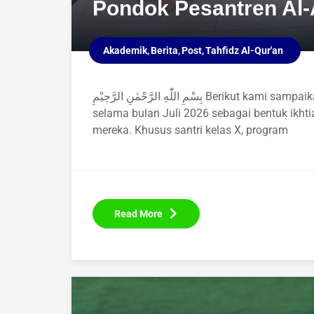
Pondok Pesantren Al-
Akademik
Berita
Post
Tahfidz Al-Qur'an
بِسْمِ اللّٰهِ الرَّحْمٰنِ الرَّحِيْمِ Berikut kami sampaikan laporan perkembangan tahfidz Al-Qur'an Ananda
selama bulan Juli 2026 sebagai bentuk ikh
mereka. Khusus santri kelas X, program
Read More