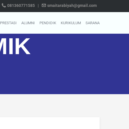
081360771585
|
smaitarabiyah@gmail.com
PRESTASI
ALUMNI
PENDIDIK
KURIKULUM
SARANA
IK